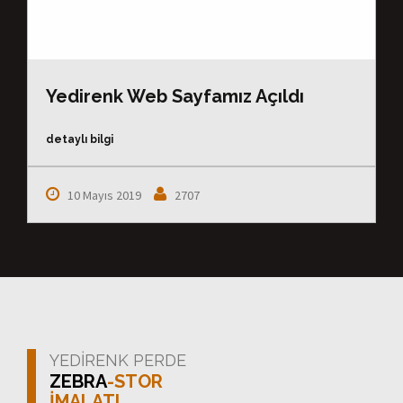
Yedirenk Web Sayfamız Açıldı
detaylı bilgi
10 Mayıs 2019
2707
YEDİRENK PERDE
ZEBRA
-STOR
İMALATI