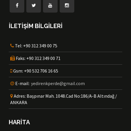
İLETİŞİM BİLGİLERİ
Tel:
+90 312 349 00 75
Faks:
+90 312 349 00 71
Gsm:
+90 532 706 16 65
E-mail:
yedirenkperde@gmail.com
Adres:
Başpınar Mah. 1048.Cad No:186/A-B Altındağ /
ANKARA
HARİTA