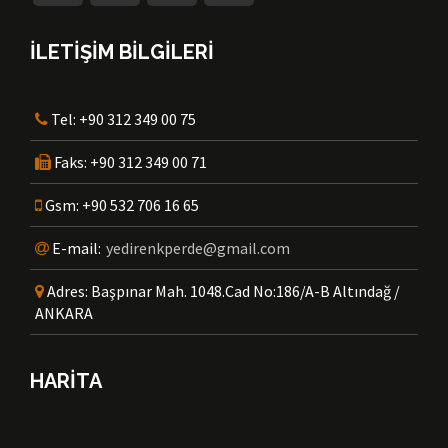
İLETİŞİM BİLGİLERİ
Tel:
+90 312 349 00 75
Faks:
+90 312 349 00 71
Gsm:
+90 532 706 16 65
E-mail:
yedirenkperde@gmail.com
Adres:
Başpınar Mah. 1048.Cad No:186/A-B Altındağ /
ANKARA
HARİTA